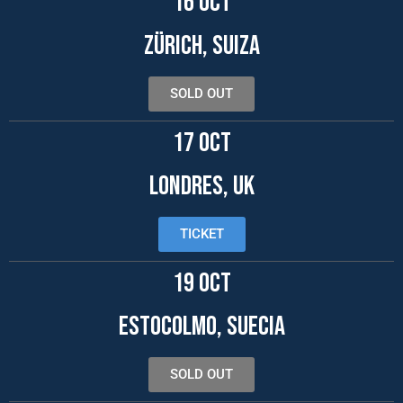
16 OCT
Zürich, SUIZA
SOLD OUT
17 OCT
LONDRES, uk
TICKET
19 OCT
estocolmo, suecia
SOLD OUT