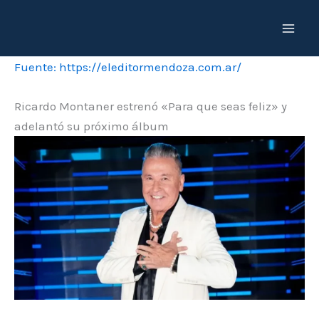
Ir
al
contenido
Fuente: https://eleditormendoza.com.ar/
Ricardo Montaner estrenó «Para que seas feliz» y
adelantó su próximo álbum