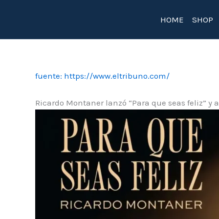
Ir
HOME
SHOP
al
contenido
fuente: https://www.eltribuno.com/
Ricardo Montaner lanzó “Para que seas feliz” y